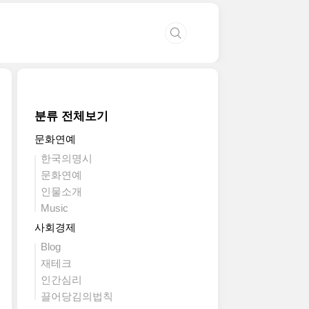
분류 전체보기
문화연예
한국의명시
문화연예
인물소개
Music
사회경제
Blog
재테크
인간심리
끌어당김의법칙