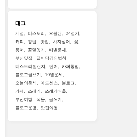
태그
계절
티스토리
오블완
24절기
커피
창업
맛집
사자성어
꽃
용어
끝말잇기
띠별운세
부산맛집
끌어당김의법칙
티스토리챌린지
단어
카페창업
블로그글쓰기
10월운세
오늘의운세
애드센스
블로그
카페
쓰레기
쓰레기배출
부산여행
식물
글쓰기
블로그운영
맛집여행