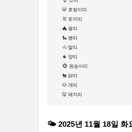
🐮 소띠
🐯 호랑이띠
🐰 토끼띠
🐲 용띠
🐍 뱀띠
🐴 말띠
🐐 양띠
🐵 원숭이띠
🐔 닭띠
🐶 개띠
🐷 돼지띠
🌤 2025년 11월 18일 