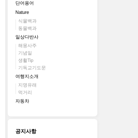
단어용어
Nature
식물백과
동물백과
일상다반사
해몽사주
기념일
생활Tip
기독교기도문
여행지소개
지명유래
먹거리
자동차
공지사항