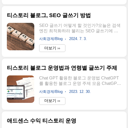
현상은 그전에도 있었지만 CPM 방식으로
집니다. 최근 들어서 유입이 많아도 수익이
바뀌면서 훨씬 많아졌습니다. 글을 포스팅
거의 없다는 사람들이 있습니다. 그것은 아
한지 얼마 ..
티스토리 블로그, SEO 글쓰기 방법
마도 티스토리 자체광고 때문과 글쓰기 방
식의 차이 때문으로 보입니다. 유입이 많으
SEO 글쓰기 어떻게 할 것인가?오늘은 검색
면 수익이 많다. 너무나 당연한 말입니다. 유
엔진 최적화하라 불리는 SEO 글쓰기에 대
입이 없으면 광고를 클릭할 사람도 없으니
해 알아보겠습니다. 우리가 기본적으로 알
당연히 맞는 말입니다. 그러니까 가자 먼저
사회경제/Blog
2024. 7. 3.
고 있는 내용들이자, 너무나 쉽게 잊힐 수 있
유입을 만들어야 합니다. 사람들이 찾는 글
는 내용들이 주기적으로 점검하고 숙지하면
더보기 ››
을 써야 많이 유입이 됩니다. 유입을 늘리기
좋은 글을 쓸 수 있는 아이디어를 얻을 수 있
위해서는 다양한 방법이 존재합니다. 먼저
습니다. SEO란 무엇인가요?SEO(검색 엔
는 글을 많이 써야 합니다.글을 쓰지 않고 유
진 최적화)는 검색 엔진에서 웹사이트가 노
입을 늘..
티스토리 블로그 운영법과 연령별 글쓰기 주제
출될 때 자연적으로 높은 순위에 나타나도
록 웹페이지를 최적화하는 프로세스를 말합
Chat GPT 활용한 블로그 운영법 ChatGPT
니다. 검색 엔진은 사용자가 특정 키워드
를 활용한 블로그 운영 주제 모음 ChatGPT
로 검색을 할 때 가장 관련성이 높은 웹페이
를 활용한 블로그 운영은 창의적이고 독특
지를 제공하기 위해 다양한 알고리즘을 사
사회경제/Blog
2023. 12. 30.
한 방식으로 독자와 소통하며 흥미로운 콘
용합니다. 이 알고리즘은 수많은 요소를 고
텐츠를 생성하는 것을 의미합니다. 아래는
더보기 ››
려하여 검색 결과의 순위를 결정합니
ChatGPT를 활용한 블로그 운영법에 대한
다.SEO를 통해 웹페이지를 최적화하는 목
몇 가지 아이디어입니다: 1. 대화식 콘텐츠
표는 다음과 같습니다:1. 검색 엔진 순위 향
제작: - ChatGPT를 사용하여 가상의 캐릭터
상웹페이지가..
애드센스 수익 티스토리 운영
또는 인물과 대화하는 콘텐츠를 생성할 수
있습니다. 이를 통해 독자들과의 상호작용