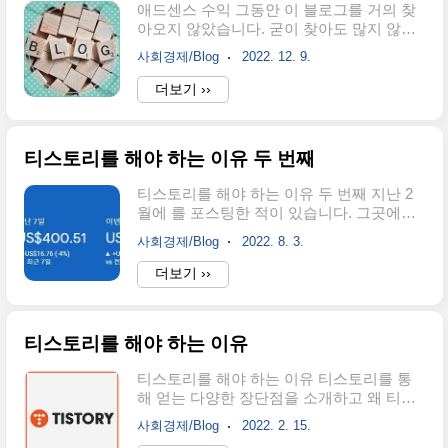
애드센스 수익 그동안 이 블로그를 거의 찾
을 촉진하고 흥미를 유발할 수 있습니다. 2.
아오지 않았습니다. 굳이 찾아도 많지 않았
Q&A 섹션: - ChatGPT를 활용하여 독자들로
고요. 그래도 가끔 찾아옵니다. 이전 글이 10
부터 받은 질문에 대한 답변을 생성할 수 있
사회경제/Blog
2022. 12. 9.
월 23일로 되어 있네요. 한 달 하고도 13일
습니다. 실시간으로 독자들과 소통하는 느
을 오지 않았습니다. 2주에 한 번씩 들러 서
더보기 ››
낌을 주면서 블로그에 꾸준한 트래픽을 유
네개의 글을 쓰고 오지 않기를 반복하고 있
지할 수 있습니다. 3. 이야기 만들기: -
습니다. 블로그 자체가 잡블로그입니다. 이
ChatGPT..
것저것 다 쓰고 있습니다. 성격이 워낙 잡스
티스토리를 해야 하는 이유 두 번째
러워서 그렇습니다. 이곳에 찾아오지 않는
동안 엄청난 일이 있었죠. 티스토리 애드센
티스토리를 해야 하는 이유 두 번째 지난 2
스 광고 미송출 문제가 일어나더니 10월 14
월에 를 포스팅한 적이 있습니다. 그곳에서
일에는 카카오 서버 센터에 화재가 일어나
매우 원론적인 이야기를 했습니다. 오늘도
면서 '카카오 대란'이 일어났습니다. 정말 어
사회경제/Blog
2022. 8. 3.
거기서 크게 벗어나지 못하지만 좀 더 다은
마어마한 충격이었죠. 그 일로 티스토리는
이야기를 추가하려 합니다. 2022.02.15 -
더보기 ››
난리 아닌 난리가 일어났습니다. 하루 300달
[Blog] - 티스토리를 해야 하는 이유 티스토
러 이상 버는 분들도 10달러도 되지 않게 된
리를 해야 하는 이유 티스토리를 해야 하는
것이죠. 저 또한 하루에..
이유 티스토리를 통해 얻는 다양한 장단점
티스토리를 해야 하는 이유
을 소개하고 왜 티스토리를 해야 하는지로
이야기하려고 합니다. 방금 전까지 드디어
티스토리를 해야 하는 이유 티스토리를 통
글이 25개를 넘었습니다. 오늘 이 글을 포
해 얻는 다양한 장단점을 소개하고 왜 티스
korea.osulgil.com 먼저 저의 수익을 보여드
토리를 해야 하는지로 이야기하려고 합니
리겠습니다. 이걸 환율로 따지니 지난 6월
사회경제/Blog
2022. 2. 15.
다. 방금 전까지 드디어 글이 25개를 넘었습
수익이 무려 270만 원이 넘었습니다. 하루에