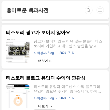
본문 바로가기
흥미로운 백과사전
티스토리 광고가 보이지 않아요
광고가 보이지 않는 이유 많은 분들이 티스
토리에 가입하고 애드센스 승인을 받고 티
스토리와 애드센스를 연결해서 광고를 송출
사회경제/Blog
2024. 7. 6.
합니다. 그런데 광고가 보이지 않는다는 분
들이 의외로 많습니다. 왜 그럴까요? 많은
더보기 ››
이유가 있지만, 아무런 것도 손대지 않았음
에도 광고가 보이지 않는 경우는 트래픽이
없어서 그렇습니다. 즉 포스팅한 글이 많은
티스토리 블로그 유입과 수익의 연관성
사람들에게 노출되지 않으면 종종 광고가
노출되지 않습니다. 트래픽이 없으면 광고
티스토리 유입과 애드센스 수익 블로그의
가 보이지 않는다. 아무도 찾지 않는 글에는
유입이 많으면 수익이 많아집니다. 하지만
광고가 뜨지 않습니다. 물론 광고가 보이는
하지만 정비례로 올라가는 것은 아닙니다.
글도 있습니다. 하지만 트래픽이 거의 없다
사회경제/Blog
2024. 7. 6.
주제와 블로그의 운영 시기에 따라 천차만
면 구글은 광고를 송출하지 않음으로 불필
별이기 때문입니다. 그럼에도 유입이 적은
더보기 ››
요한 노출을 하지 않도록 만듭니다. 이러한
것보다 유입이 많으면 수익은 당연히 많아