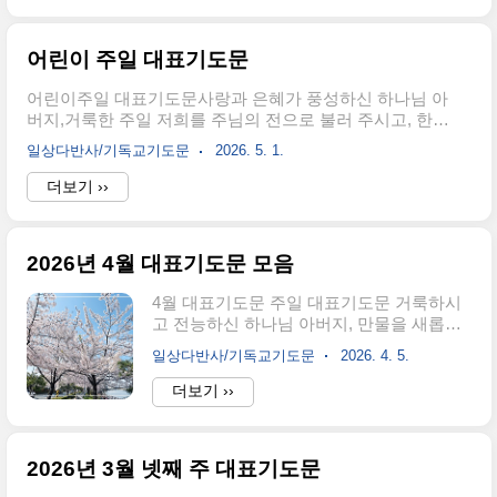
활동성과 현실적 성과는 높아질 수 있지만,
늘을 드리우며, 계절은 말없이 창조주의 신
조급함과 과로, 걱정..
실하심을 증언합니다. 변함없이 떠오르는
어린이 주일 대표기도문
해와 정한 때에 내리는 비를 통하여, 저희의
삶도 하나님의 손 안에 있음을 고백합니다.
어린이주일 대표기도문사랑과 은혜가 풍성하신 하나님 아
지난 한 주간에도 보이는 위험과 보이지 않
버지,거룩한 주일 저희를 주님의 전으로 불러 주시고, 한마
는 위험에서 지켜 주시고, 지친 몸과 흔들리
음으로 예배드리게 하시니 감사드립니다. 온 세상에 생명
는 마음을 붙들어 주셨으니 모든 감사와 찬
일상다반사/기독교기도문
2026. 5. 1.
을 주시고, 어린아이들의 웃음과 자라남을 통하여 하나님
송을 하나님께 올려 드립니다.그러나 하나
의 창조의 아름다움을 보게 하시는 주님을 찬양합니다. 오
더보기 ››
님 아버지, 저희는 은혜를 받으면서도 은혜
늘 어린이주일을 맞아 우리에게 맡기신 다음세대를 기억
를 당연하게 여겼고, 말씀을 들으면서도 세
하며 주님 앞에 나아갑니다.주님께서는 “어린 아이들이 내
상의 염려와 욕심을 더 크게 품었습니다.
게 오는 것을 용납하고 금하지 말라 하나님의 나라가 이런
더..
2026년 4월 대표기도문 모음
자의 것이니라” 말씀하셨습니다. 우리 교회가 어린 생명들
을 귀찮은 존재나 돌봄의 대상으로만 여기지 않게 하시고,
4월 대표기도문 주일 대표기도문 거룩하시
하나님 나라의 귀한 백성으로 존중하게 하옵소서. 아이들
고 전능하신 하나님 아버지, 만물을 새롭게
의 작은 찬양과 서툰 기도도 기쁘게 받으시는 주님을 믿습
하시는 창조의 주님을 찬양합니다. 긴 겨울
니다.하나님, 저희의 부족함을 회개합니다. 자녀와 다음..
일상다반사/기독교기도문
2026. 4. 5.
을 지나 따뜻한 봄의 기운이 온 땅을 덮고,
죽은 것 같던 가지마다 새싹이 돋아나는 이
더보기 ››
계절에, 우리의 영혼도 새롭게 하시는 주님
의 은혜를 기억하며 주일 예배의 자리로 나
아옵니다. 오늘도 우리를 부르시고 예배하
2026년 3월 넷째 주 대표기도문
게 하신 주님의 은혜에 감사와 찬양을 올려
드립니다.주님, 우리의 지난 삶을 돌아보면