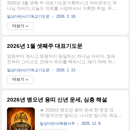
2026년 3월 넷째 주 대표기도문거룩하시고 자비로우신 하
은혜보다 죄가 많았고, 감사보다 불평이 앞
나님 아버지,오늘도 저희를 사랑하셔서 거룩한 주일, 주님
섰음을 고백합니다. 하나님을 의지한다 말
의 전에 나아와 예배드리게 하시니 감사와 찬양과 영광을
하면서도 실제로는 세상의 방법과 내 생각
일상다반사/기독교기도문
2026. 3. 18.
올려드립니다. 온 천지만물을 말씀으로 창조하시고 지금
을 더 신뢰하며 살아왔습니다. 사랑하기보
도 다스리시는 하나님께서 저희의 삶을 붙드시고 인도하
더보기 ››
다 판단했고, 이해하기보다 정죄했으며, 섬
심을 믿으며 이 시간 겸손히 주님 앞에 나아갑니다. 지난
기기보다 인정받기를 원했습니다. 이 시간
한 주간의 삶을 돌아보면, 주님의 은혜 가운데 살면서도 여
우리의 모든 죄를 주님 앞에 내려놓사오니,
전히 세상의 염려와 욕심에 마음을 빼앗기고, 주님의 뜻보
예수 그리스..
2026년 1월 셋째주 대표기도문
다 나의 뜻을 앞세우며 살아왔던 죄를 고백합니다. 입술로
는 주님을 사랑한다고 말하면서도 삶으로는 순종하지 못
영원부터 계시고 영원까지 동일하신 하나님 아버지, 창세
했던 저희의 연약함을 용서하여 주옵소서. 주님의 십자가
전부터 그리스도 안에서 우리를 택하시고, 때가 차매 역사
사랑을 잊고 살았던 저희를 긍휼히 여겨 주시고, 보혈의 은
속에 구원의 경륜을 드러내신 주님 앞에 2026년 1월 셋째
혜로 깨끗하게 하여 주옵소서.사랑의 하나님,이 사순..
일상다반사/기독교기도문
2026. 1. 13.
주일 예배로 나아옵니다. 주님, 우리는 예배를 단지 한 주
의 종교적 의무로 드리는 자들이 아니라, 피로 값 주고 사
더보기 ››
신 언약 백성으로서, 구속의 역사 안에 불려 들어온 자들임
을 고백합니다. 오늘도 우리의 시선이 이 땅의 사정과 마음
의 파도에 머물지 않고, 죄인을 찾아오신 하나님, 십자가로
2026년 병오년 용띠 신년 운세, 심층 해설
구원을 이루신 하나님, 부활로 새 창조를 여신 하나님께 고
정되게 하옵소서.주님, 태초에 주께서 말씀으로 천지를 창
🔥 2026년 병오년 용띠 운세 한 문장 요
조하시고, 생명을 주셨으나, 인간은 창조의 질서를 거슬러
약“움직이면 열리고, 나서면 빛나며, 욕심을
자기 길을 택했고, 그 결과 죄와 사망이 세상에 들어왔음을
조절하면 크게 성장하는 해.”1. 병오년(丙午
고백합니다. 그러나 주..
일상다반사/해몽사주
2025. 12. 8.
年) 기운과 용띠(辰土)의 상호작용1) 용띠의