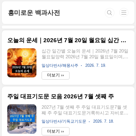
본문 바로가기
흥미로운 백과사전
오늘의 운세｜2026년 7월 20일 월요일 십간 일간별
십간 일간별 오늘의 운세｜2026년 7월 20일
월요일양력 2026년 7월 20일 월요일이며,
음력으로는 2026년 6월 7일입니다. 이날은
일상다반사/해몽사주
2026. 7. 19.
병오(丙午)년 을미(乙未)월 을미(乙未)일입
니다. 여름의 끝자락으로 향하는 미월(未月)
더보기 ››
은 화기운의 열기가 남아 있으면서 토기운
이 강해지는 시기입니다. 오늘의 천간 을목
(乙木)은 풀과 꽃, 덩굴처럼 부드럽고 섬세
주일 대표기도문 모음 2026년 7월 셋째 주
한 생명력을 상징하며, 일지 미토(未土)는
뜨겁고 건조한 땅과 생활 기반, 재물과 책임
2027년 7월 셋째 주 주일 대표기도문7월 셋
을 나타냅니다. 월주와 일주가 모두 을미로
째 주 주일 대표기도문거룩하시고 자비로우
같아 같은 문제나 감정, 관계와 책임이 반복
신 하나님 아버지, 뜨거운 여름의 한가운데
해서 부각되는 복음(伏吟)적 성향이 나타나
일상다반사/기독교기도문
2026. 7. 18.
서 저희를 주님의 전으로 불러 모아 예배하
는 날입니다. 병오년의 오화(午火)는 미토와
게 하시니 감사드립니다. 들판의 곡식은 햇
더보기 ››
합을 이루어 화토기운의 연계를 강화하므로
빛과 비를 받아 자라고, 나무의 잎은 짙은 그