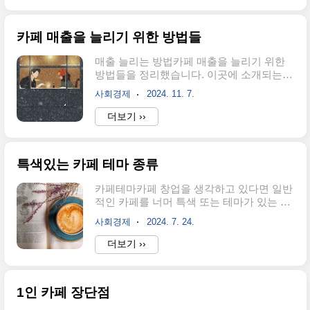
음과 같습니다.(1) 사업자 등록일반 카페와
있어야 합니다. 다양한 실내 식물을 공간에
마찬가지로 사업자 등록을 해야 합니..
녹여 내는 것이 좋습니다. 아래는 각각의 설
카페 매출을 늘리기 위한 방법들
명과 더불어 세부 컨셉까지 추가한 식물 관
련 카페 이름 20가지를 소개합니다.1. 그린
매출 늘리는 방법카페 매출을 늘리기 위한
브리즈 (Green Breeze)싱그러운 초록 바람
방법들을 정리했습니다. 이곳에 소개되는
이 스치는 느낌을 주는 이름으로, 식물의 신
방법들은 어떤면에서 원론적인 것들일 수
선함과 자유로움을 동시에 표현합니다.풍성
사회경제
2024. 11. 7.
있지만 원론적인 이유를 이해한다면 매출
한 식물이 바람에 흔들리는 듯한 디자인의
늘리는 방법은 의외로 쉬울 수 있습니다. 카
더보기 ››
실내 장식.자연을 느낄 수 있도록 창가나 야
페 매출을 올리기 위한 여러 가지 전략과 노
외 테라스를 활용한 좌석 배치.싱그러운 허
하우를 소개합니다. 이를 통해 카페의 매출
브티나 녹차 음료를 메인 메뉴로 ..
을 증대시키고, 고객의 만족도를 높일 수 있
특색있는 카페 테마 종류
습니다. 1. 고품질 제품 제공 프리미엄 원두
사용고품질의 신선한 원두를 사용하여 커피
카페테마카페 창업을 생각하고 있다면 일반
의 맛과 향을 극대화하세요. 고객들은 더 나
적인 카페를 너머 특색 또는 테마가 있는 카
은 품질의 커피를 위해 추가 비용을 지불할
페를 운영해 보는 것도 나쁘지 않습니다. 어
의향이 있습니다. 카페가 가장 우선시 해야
사회경제
2024. 7. 24.
떻게 운영하느냐에 따라 전혀 다른 느낌의
하는 것은 원두, 즉 커피 맛입니다. 커피가
카페를 만들 수 있습니다. 특색 있는 카페는
더보기 ››
맛이 없으면 모든 것이 꽝입니다. 커피가 전
독특한 테마와 컨셉을 통해 고객들에게 특
부는 아니지만 매우 중요합니다. 너무 저렴
별한 경험을 제공합니다. 이러한 카페는 특
한 원두를 사용해서는 안 됩니다. 다양..
정 취미나 관심사를 공유하는 사람들을 위
1인 카페 장단점
한 공간으로, 다양하고 창의적인 아이디어
를 바탕으로 운영됩니다. 다음은 주제별로