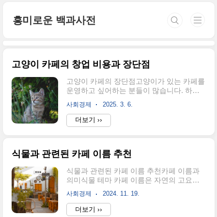
본문 바로가기
흥미로운 백과사전
고양이 카페의 창업 비용과 장단점
고양이 카페의 장단점고양이가 있는 카페를
운영하고 싶어하는 분들이 많습니다. 하지
만 고양이가 거주?하게 된다면 일반 카페와
사회경제
2025. 3. 6.
는 상당히 다른 법적 적용을 받게 되고, 비용
도 만만치 않다는 것을 아는 사람은 많지 않
더보기 ››
습니다. 오늘은 고양이 카페를 운영할 경우
어떤 법적인 근거, 장단점이 있는지를 개략
적으롬나 살펴 봅니다. 개인마다 지역마다
식물과 관련된 카페 이름 추천
편차가 심하기 때문에 대략적으로 이렇구나
라고 생각하시면 될 것 같습니다. 더 상세한
식물과 관련된 카페 이름 추천카페 이름과
내용은 구청(군청)에 문의를 하셔야 합니
의미식물 테마 카페 이름은 자연의 고요함
다. 1. 고양이 카페 운영의 법적 문제고양이
과 따뜻함, 그리고 카페의 여유로움을 담아
카페는 단순한 일반 카페가 아니라 동물 관
사회경제
2024. 11. 19.
내야 합니다. 이름을 통해 카페가 추구하는
련 시설로도 간주되므로 여러 가지 법적 요
철학과 독창적인 분위기를 표현할 수 있습
더보기 ››
건을 충족해야 합니다. 주요 법적 요건은 다
니다. 식물 카페는 식물이 실재로 카페 안에