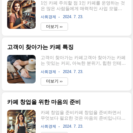
1인 카페 주의할 점 1인 카페를 운영하는 것
분류한 특이한 컨셉의 카페들입니다.1. 동물
은 많은 사람들에게 매력적인 사업 모델이
카페고양이 카페설명: 고양이와 함께 시간
지만, 그만큼 장단점이 있습니다. 비용도 절
을 보낼 수 있는 카페로, 고객들은 음료를 마
사회경제
2024. 7. 23.
약되고, 사장이 원하는 대로 운영할 수 있고,
시면서 고양이와 놀 수 있습니다.특징: 고양
고객과 친밀감도 만들 수 있습니다. 하지만
더보기 ››
이를 좋아하는 사람들이 많이 찾으며, 고양
반대로 대체 인력이 없기 때문에 건강상의
이와의 교감을 통해 스트레스를 해소할 수
문제로 병원에 가거나 어떤 일을 처리해야
있습니다.강아지 카페설명: 강아지와 함께
할 때 애를 먹기도 합니다. 이러한 정담점 있
시간..
고객이 찾아가는 카페 특징
다는 것을 알고 시작해야 합니다. 이제 더 상
세하게 1인 카페의 장단점을 정리해 보겠습
고객이 찾아가는 카페고객아 찾아가는 카페
니다. 장점먼저 장점을 이야기 해 볼까요. 장
는 맛있는 커피, 아늑한 분위기, 힙한 인테리
점은 머니머니해도 인건비가 들지 않습니
어, 맛있는 디저트, 친절한 고객서비스 등 다
다. 또한 사장 마음대로 할 수 있습니다. 시
사회경제
2024. 7. 23.
양한 이유가 존재합니다. 카페를 창업할 때
간 또한 마음대로 탄력적으로 운영할 수 있
는 다양한 조건들을 생각해 보고 카페의 주
더보기 ››
다는 장점이 있습니다. 낮은 인건비1인 카페
제나 인테리어를 하는 것이 중요합니다. 고
는 인건비가 거의 들지 않기 때문에, 운영 비
객이 찾아가는 카페는 여러 가지 독특한 특
용을 크게 줄일 수 있습니다...
징과 요소들을 가지고 있습니다. 이런 요소
카페 창업을 위한 마음의 준비
들은 고객의 관심을 끌고, 재방문을 유도하
며, 긍정적인 입소문을 만들어내는 데 중요
카페 창업을 준비카페 창업을 준비하면서
한 역할을 합니다. 다음은 고객이 찾아가는
무엇보다 필요한 것은 마음의 준비입니다.
카페의 주요 특징들입니다.1. 고품질 커피와
마음의 준비는 철저한 상황 파악과 상업적
음식최고 품질의 원두 사용신선한 원두: 고
사회경제
2024. 7. 23.
인 마인드와 더불어 어떤 마음으로 카페를
품질의 신선한 원두를 사용하여 맛있는 커