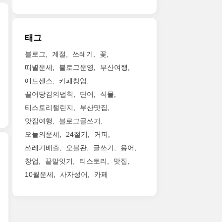
태그
블로그
계절
쓰레기
꽃
띠별운세
블로그운영
부산여행
애드센스
카페창업
끌어당김의법칙
단어
식물
티스토리챌린지
부산맛집
맛집여행
블로그글쓰기
오늘의운세
24절기
커피
쓰레기배출
오블완
글쓰기
용어
창업
끝말잇기
티스토리
맛집
10월운세
사자성어
카페