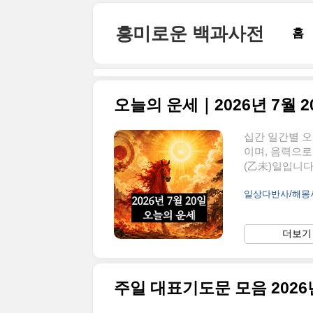
본문 바로가기
흥미로운 백과사전
홈
오늘의 운세｜2026년 7월 
십간 일간별 오늘
이며, 음력으로는
(乙未)일입니다
있으면서 토기운
일상다반사/해
굴처럼 부드럽고
과 생활 기반,
문제나 감정, 
더보기 
입니다. 병오년
로 활동성과 현
주일 대표기도문 모음 2026