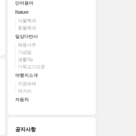
단어용어
Nature
식물백과
동물백과
일상다반사
해몽사주
기념일
생활Tip
기독교기도문
여행지소개
지명유래
먹거리
자동차
공지사항