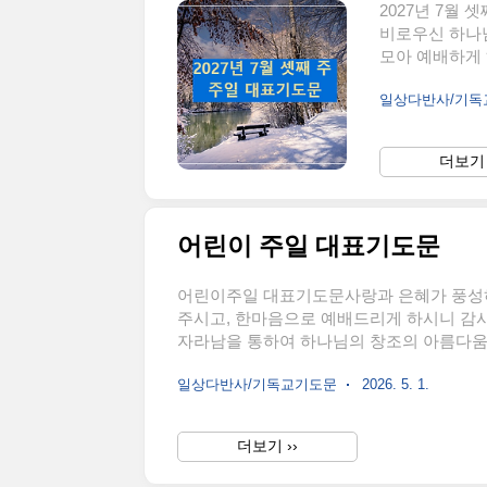
2027년 7월
비로우신 하나
모아 예배하게 
무의 잎은 짙
일상다반사/기
다. 변함없이 
손 안에 있음을
서 지켜 주시고
더보기 
하나님께 올려
를 당연하게 여
다. 더..
어린이 주일 대표기도문
어린이주일 대표기도문사랑과 은혜가 풍성하
주시고, 한마음으로 예배드리게 하시니 감사
자라남을 통하여 하나님의 창조의 아름다움
우리에게 맡기신 다음세대를 기억하며 주님
일상다반사/기독교기도문
2026. 5. 1.
용납하고 금하지 말라 하나님의 나라가 이런
을 귀찮은 존재나 돌봄의 대상으로만 여기지
소서. 아이들의 작은 찬양과 서툰 기도도 
더보기 ››
개합니다. 자녀와 다음..