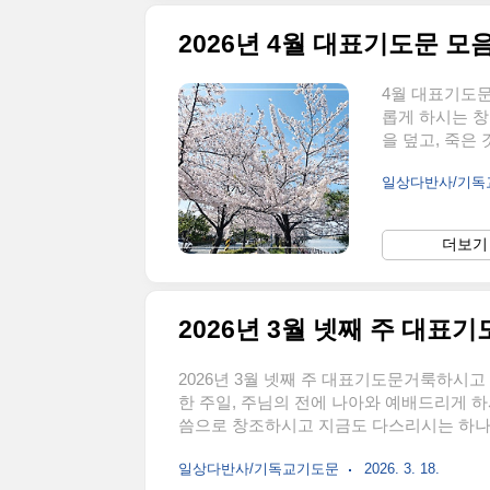
2026년 4월 대표기도문 모
4월 대표기도문
롭게 하시는 창
을 덮고, 죽은
게 하시는 주님
일상다반사/기
를 부르시고 예
리의 지난 삶을
합니다. 하나님
더보기 
뢰하며 살아왔
보다 인정받기를
예수 그리스..
2026년 3월 넷째 주 대표
2026년 3월 넷째 주 대표기도문거룩하시
한 주일, 주님의 전에 나아와 예배드리게 
씀으로 창조하시고 지금도 다스리시는 하나
손히 주님 앞에 나아갑니다. 지난 한 주간
일상다반사/기독교기도문
2026. 3. 18.
염려와 욕심에 마음을 빼앗기고, 주님의 뜻