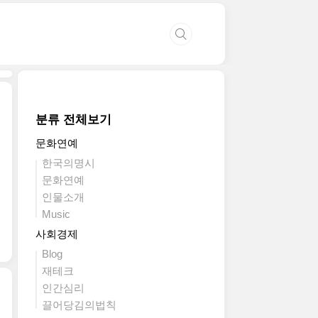
분류 전체보기
문화연예
한국의명시
문화연예
인물소개
Music
사회경제
Blog
재테크
인간심리
끌어당김의법칙