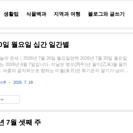
생활팁
식물백과
지역과 여행
블로그와 글쓰기
20일 월요일 십간 일간별
의 운세｜2026년 7월 20일 월요일양력 2026년 7월 20일 월요일
 2026년 6월 7일입니다. 이날은 병오(丙午)년 을미(乙未)월 을미
. 여름의 끝자락으로 향하는 미월(未月)은 화기운의 열기가 남아
이 강해지는 시기입니다. 오늘의 천간 을목(乙木)은 풀과 꽃, 덩
몽사주
2026. 7. 19.
 섬세한 생명력을 상징하며, 일지 미토(未土)는 뜨겁고 건조한 땅
 재물과 책임을 나타냅니다. 월주와 일주가 모두 을미로 같아 같은
관계와 책임이 반복해서 부각되는 복음(伏吟)적 성향이 나타나는 날
››
의 오화(午火)는 미토와 합을 이루어 화토기운의 연계를 강화하므
실적 성과는 높아질 수 있지만, 조급함과 과로, 걱정..
년 7월 셋째 주