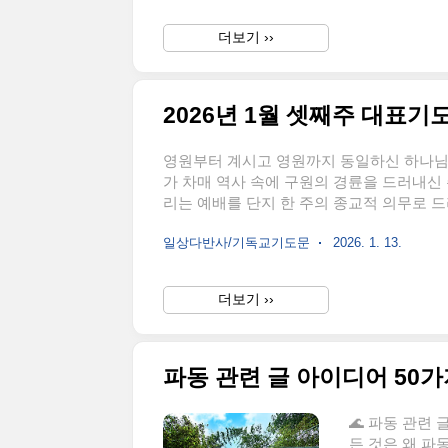
는 주님을 사랑한다고 말하면서도 삶으로는
의 십자가 사랑을 잊고 살았던 저희를 긍휼
더보기 ››
의 하나님,이 사순..
2026년 1월 셋째주 대표기
영원부터 계시고 영원까지 동일하신 하나님 
가 차매 역사 속에 구원의 경륜을 드러내신 주
리는 예배를 단지 한 주의 종교적 의무로 드
속의 역사 안에 불려 들어온 자들임을 고백
일상다반사/기독교기도문
2026. 1. 13.
머물지 않고, 죄인을 찾아오신 하나님, 십
고정되게 하옵소서.주님, 태초에 주께서 말
질서를 거슬러 자기 길을 택했고, 그 결과 
더보기 ››
파동 관련 글 아이디어 50
🌊 파동 관련
든 것은 왜 파