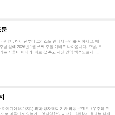
 순종하지 못했던 저희의 연약함을 용서하여 주옵소서. 주님
히 여겨 주시고, 보혈의 은혜로 깨끗하게 하여 주옵소서.사랑
도문
아버지, 창세 전부터 그리스도 안에서 우리를 택하시고, 때
님 앞에 2026년 1월 셋째 주일 예배로 나아옵니다. 주님, 우
리는 자들이 아니라, 피로 값 주고 사신 언약 백성으로서, 구
합니다. 오늘도 우리의 시선이 이 땅의 사정과 마음의 파도에
자가로 구원을 이루신 하나님, 부활로 새 창조를 여신 하나님께
씀으로 천지를 창조하시고, 생명을 주셨으나, 인간은 창조의
죄와 사망이 세상에 들어왔음을 고백합니다. 그러나 주..
가지
 글 아이디어 50가지1) 과학·양자역학 기반 파동 콘텐츠《우주의 모
동으로 이루어져 있는가 – 양자역학의 시선》《관찰자 효과는 실제