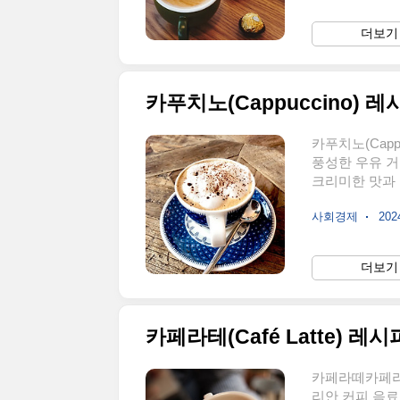
소에 약간의 스
아어로 '얼룩진
더보기 
드럽게 만듭니다.
간 형태로, 스
카푸치노(Cappuccino) 레
카푸치노(Capp
풍성한 우유 
크리미한 맛과 
전통적인 카푸치
사회경제
2024
밀크: 약 60m
있는 다른 방법
용량의 잔 사
더보기 
레소 1샷(약 
잔에 붓습니다.우
카페라테(Café Latte) 레시
카페라떼카페라테
리안 커피 음료