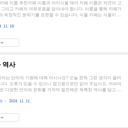
카페 이름 추천카페 이름과 의미식물 테마 카페 이름은 자연의 고
 그리고 카페의 여유로움을 담아내야 합니다. 이름을 통해 카페가
 독창적인 분위기를 표현할 수 있습니다. 식물 카페는 식물이 실
 있어야 합니다. 다양한 실내 식물을 공간에 녹여 내는 것이 좋습니
. 11. 19.
각의 설명과 더불어 세부 컨셉까지 추가한 식물 관련 카페 이름 20가
1. 그린 브리즈 (Green Breeze)싱그러운 초록 바람이 스치는 느
름으로, 식물의 신선함과 자유로움을 동시에 표현합니다.풍성한 식
››
들리는 듯한 디자인의 실내 장식.자연을 느낄 수 있도록 창가나 야
용한 좌석 배치.싱그러운 허브티나 녹차 음료를 메인 메뉴로 ..
과 역사
 커피라는 단어의 기원에 대해 아시나요? 오늘 문득 그런 생각이 들어
다. 오류가 있을 수 있으니 참고용으로만 읽어 주십시오. 커피라
은 다양한 언어와 문화를 거치며 발전해온 독특한 역사를 담고 있
 우리가 사용하는 "coffee"라는 단어는 커피의 발상지로 알려진 에
거리
2024. 11. 11.
시작된 후 아랍 세계를 거쳐 유럽으로 전파되면서 각 지역의 언어
 변형되었습니다. 이 여정에서 커피의 이름은 각 문화와 언어에 따
되고 표기되었으며, 이 모든 과정이 결합되어 지금의 "coffee"라는
››
습니다. 1. 커피의 기원: 에티오피아 전설과 카파(Kaffa) 지역커피
 가장 오래된 이야기는 에티오피아에서 시작됩니다. ..