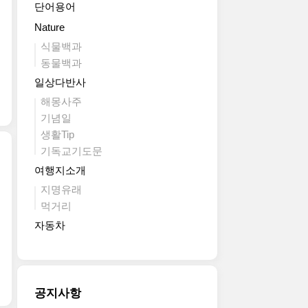
단어용어
Nature
식물백과
동물백과
일상다반사
해몽사주
기념일
생활Tip
기독교기도문
여행지소개
지명유래
먹거리
자동차
공지사항