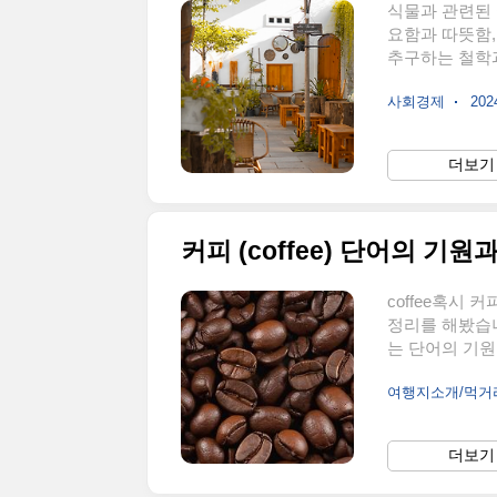
식물과 관련된 
요함과 따뜻함,
추구하는 철학과
재로 카페 안에
사회경제
2024
다. 아래는 각
지를 소개합니다.
낌을 주는 이
더보기 
물이 바람에 흔
외 테라스를 활
커피 (coffee) 단어의 기원
coffee혹시
정리를 해봤습니
는 단어의 기원
습니다. 오늘날
여행지소개/먹
티오피아에서 
에 따라 조금씩
라 다르게 발음
더보기 
단어가 완성되었
의 기원에 관한