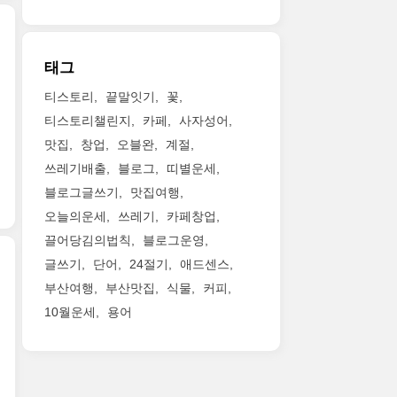
태그
티스토리
끝말잇기
꽃
티스토리챌린지
카페
사자성어
맛집
창업
오블완
계절
쓰레기배출
블로그
띠별운세
블로그글쓰기
맛집여행
오늘의운세
쓰레기
카페창업
끌어당김의법칙
블로그운영
글쓰기
단어
24절기
애드센스
부산여행
부산맛집
식물
커피
10월운세
용어