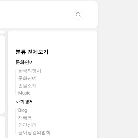
분류 전체보기
문화연예
한국의명시
문화연예
인물소개
Music
사회경제
Blog
재테크
인간심리
끌어당김의법칙