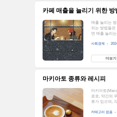
카페 매출을 늘리기 위한 방
매출 늘리는 
되는 방법들은
면 매출 늘리는
가지 전략과 노
사회경제
2024
만족도를 높일 
선한 원두를 사
커피를 위해 추
더보기 
것은 원두, 즉
부는 아니지만 
양..
마키아토 종류와 레시피
마키아토(Macc
료로, 약간의 
류가 있으며, 
다. 주요 마키
카테고리 없음
에스프레소 마키아