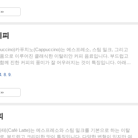
팀 밀크나 우유 거품을 살짝 올린 음료입니다. '마키아토'는 이탈리
'을 의미하며, 에스프레소에 우유를 살짝 더해 커피의 강한 맛을 부
››
2. 라떼 마키아토 (Latte Macchiato)설명: 라떼와 마키아토의 중
팀 밀크에 에스프레소를 천..
시피
uccino)카푸치노(Cappuccino)는 에스프레소, 스팀 밀크, 그리고
거품으로 이루어진 클래식한 이탈리안 커피 음료입니다. 부드럽고
함께 진한 커피의 풍미가 잘 어우러지는 것이 특징입니다. 아래는
노 레시피입니다.카푸치노 재료에스프레소: 1샷 (약 30ml)스팀
. 8. 9.
l우유 거품: 약 60ml도구에스프레소 머신 (또는 강한 커피를 만들 수
)우유 스티머 (또는 전자레인지와 거품기)커피잔 (보통 150~180ml
용)레시피에스프레소 추출:에스프레소 머신을 사용해 신선한 에스프
››
30ml)을 추출합니다.추출된 에스프레소를 미리 따뜻하게 데운 커피
유 스팀하기:우유 약 120ml를 준..
피
(Café Latte)는 에스프레소와 스팀 밀크를 기본으로 하는 이탈
로, 부드럽고 크리미한 맛이 특징입니다. 다양한 변형이 있지만 여