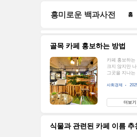
본문 바로가기
흥미로운 백과사전
홈
골목 카페 홍보하는 방법
카페 홍보하는 
크지 않지만 나
그곳을 지나는 
고 최대한 홍보
사회경제
2025
카페를 비용을
특히 유동 인구
비용을 들이지 
더보기 
별로 정리한 목
구체적인 내용
다..
식물과 관련된 카페 이름 추