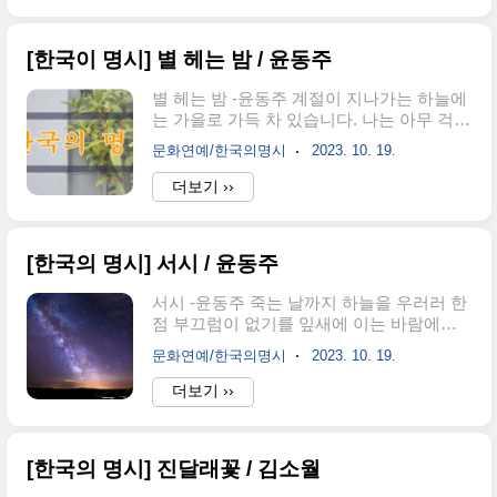
밀도가 높아지고, 숨을 들이마실 때마다 약
나 역시 그 계절의 한가운데에서 위로를 받고 있다는 생각
간의 차가움이 목구멍에 닿는다.그때의 공
이 든다.이제 막 사회에 발을 들인 지 몇 년, 안정보다는 흔
기에는..
[한국이 명시] 별 헤는 밤 / 윤동주
들림이 많았고, 설렘보다는 막연함이 컸다. 미래에 대한 기
대와 현실의 간극 속에서 어쩔 수 없는 불안이 마음을 차지
별 헤는 밤 -윤동주 계절이 지나가는 하늘에
하고 있을 때, 5월의 하늘은 조용히 나를 내려다보며 말없
는 가을로 가득 차 있습니다. 나는 아무 걱정
이 다정함을 건넨다. "잘하고 있어, 천천히 가도 괜찮아."사
도 없이 가을 속의 별들을 다 헤일 듯합니다.
실 5월이라는 계..
문화연예/한국의명시
2023. 10. 19.
가슴속에 하나둘 새겨지는 별을 이제 다 못
헤는 것은 쉬이 아침이 오는 까닭이요, 내일
더보기 ››
밤이 남은 까닭이요, 아직 나의 청춘이 다하
지 않은 까닭입니다. 별 하나에 추억과 별 하
나에 사랑과 별 하나에 쓸쓸함과 별 하나에
[한국의 명시] 서시 / 윤동주
동경과 별 하나에 시와 별 하나에 어머니, 어
머니, 어머님, 나는 별 하나에 아름다운 말
서시 -윤동주 죽는 날까지 하늘을 우러러 한
한마디씩 불러 봅니다. 소학교 때 책상을 같
점 부끄럼이 없기를 잎새에 이는 바람에도
이 했던 아이들의 이름과, 패, 경, 옥, 이런 이
나는 괴로워했다 별을 노래하는 마음으로
국 소녀들의 이름과, 벌써 아기 어머니 된 계
문화연예/한국의명시
2023. 10. 19.
모든 죽어가는 것을 사랑해야지 그리고 나
집애들의 이름과, 가난한 이웃 사람들의 이
한테 주어진 길을 걸어 가야 겠다 오늘 밤에
더보기 ››
름과, 비둘기, 강아지, 토끼, 노새, 노루, '프
도 별이 바람에 스치운다 임숙희 님이 낭송
랑시스 잠', '라이너 마리아 릴케' 이런..
하는
[한국의 명시] 진달래꽃 / 김소월