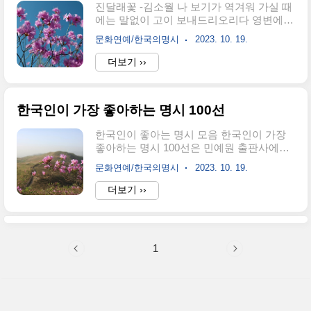
진달래꽃 -김소월 나 보기가 역겨워 가실 때
에는 말없이 고이 보내드리오리다 영변에
약산 진달래꽃 아름 따다 가실 길에 고이 뿌
문화연예/한국의명시
2023. 10. 19.
리오리다 가시는 걸음걸음 놓은 그 꽃을 사
뿐히 즈려 밟고 가시옵소서 나 보기가 역겨
더보기 ››
워 가실 때에는 죽어도 아니 눈물 흘리오리
다 이온겸님이 낭송하는
한국인이 가장 좋아하는 명시 100선
한국인이 좋아는 명시 모음 한국인이 가장
좋아하는 명시 100선은 민예원 출판사에서
출간한 에서 가져왔습니다. 필요에 따라 제
문화연예/한국의명시
2023. 10. 19.
가 좋아하는 시도 추가했습니다. 하나, 별 하
나의 사랑 진달래꽃 - 김소월 서시 - 윤동주
더보기 ››
사랑은 그렇게 오더이다 - 배연일 사모 - 조
지훈 4월의 노래 - 박목월 신록 - 서정주 생
명 - 김남조 오늘은 내가 반달로 떠도 - 이해
인 눈물 - 김현승 귀천 - 천상병 못잊어 - 김
1
소월 저녁에 - 김광섭 별 헤는 밤 - 윤동주 기
다리는 마음 - 김민부 하늘 - 박두진 나뭇잎
나뭇잎 - 김은자 돌담에 속삭이는 햇발 - 김
영랑 사랑하는 별 하나 - 이성선 산이 날 에
워싸고 - 박목월 금잔디 - 김소월 너를 기다