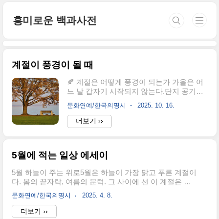
본문 바로가기
흥미로운 백과사전
계절이 풍경이 될 때
🍂 계절은 어떻게 풍경이 되는가 가을은 어
느 날 갑자기 시작되지 않는다.단지 공기의
냄새가 달라지고, 하늘의 높이가 조금 낮아
문화연예/한국의명시
2025. 10. 16.
질 뿐이다.대륙에서 불어오는 찬 공기가 남
쪽의 따뜻한 기류와 만나며,그 경계선에서
더보기 ››
첫 빗방울이 떨어진다.사람의 마음도 그와
같다.변화는 언제나 눈에 띄지 않게 다가오
고, 어느 순간 풍경이 되어버린다.나는 늘 하
5월에 적는 일상 에세이
늘을 본다.기후학자로서의 습관이자, 인간
으로서의 감정이다.하늘의 층운이 낮게 깔
5월 하늘이 주는 위로5월은 하늘이 가장 맑고 푸른 계절이
리고, 바람이 북동으로 돌 때,나는 계절이 이
다. 봄의 끝자락, 여름의 문턱. 그 사이에 선 이 계절은 유
동하고 있음을 안다.그 느린 움직임은 사랑
난히도 포근하고 단정하다. 하늘은 높지도 낮지도 않게 우
이 자라는 속도와 닮아 있다 —빠르지 않지
문화연예/한국의명시
2025. 4. 8.
리의 머리 위를 감싸 안고, 그 아래서 사람들은 제각기 삶
만, 피할 수 없는 방향으로 흘러간다.가을비
의 흐름을 이어간다. 매년 돌아오는 5월이지만, 올해의 5
더보기 ››
는 소리보다 온도가 먼저 느껴진다.공기의
월은 어쩐지 다르게 느껴진다. 20대의 끝자락에 선 지금,